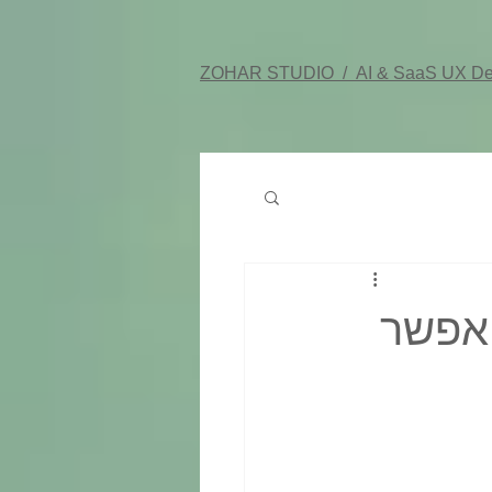
ZOHAR STUDIO /
AI & SaaS UX De
צבעים colors.co
 אפשר
 באתר