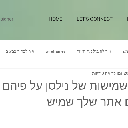
HOME
LET'S CONNECT
signer
מש
איך להוביל את היוזר
wireframes
איך לבחור צבעים
זמן קריאה 3 דקות
מטריאל דיזיין פלטת צבעים
פלאט דיזיין
צבעים
בחירת פלטת 
שמישות של נילסן על פיהם
תוג
איך להעלות מכירות באמצעות מיתוג נכו
איך להעלות מכירות
 אתר שלך שמיש
דשבורד
לפשט דשבורד
ניהול מוצר