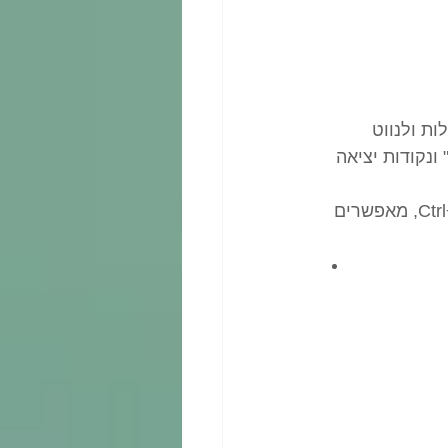
ת ולנווט 
נקודות יציאה 
 כפתור "בטל את הפעולה האחרונה" בעורך טקסט, או קיצור מקלדת Ctrl+Z, מאפשרים 