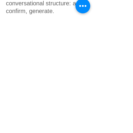
We rebuilt the setup around a
conversational structure: ask,
confirm, generate.
DocBot — the embedded AI guide —
provides plain-English summaries on
every step, with deep technical details one
click away. Users see what's happening,
and why.