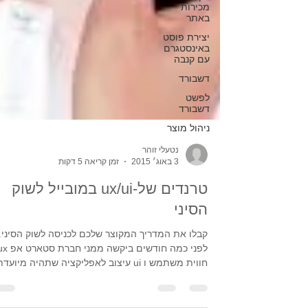
מכירות
באתר
יצירת פוסט
באינסטגרם
עם קנבה
דשבורד
לפשט
דשבורד
ניהול מוצר
נטעלי זוהר
3 באוג׳ 2015
זמן קריאה 5 דקות
טרנדים של-ux/ui במובייל לשוק
הסיני
קבלו את המדריך המקוצר שלכם לכניסה לשוק הסיני.
לפני כמה חודשים ביקשה ממני חברת 
חווית משתמש ו ui עיצוב לאפליקציה שתהיה מיועדת...