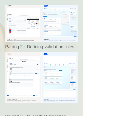
Pairing 1 · The setup wizard
Pairing 2 · Defining validation rules