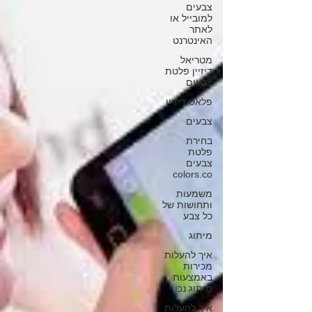
צבעים
למובייל או
לאתר
האינטרנט
מטריאל
דיזיין פלטת
צבעים
פלאט דיזיין
צבעים
בחירת
פלטת
צבעים
colors.co
משמעות
ותחושות של
כל צבע
מיתוג
איך להעלות
מכירות
באמצעות
מיתוג נכו
איך להעלות