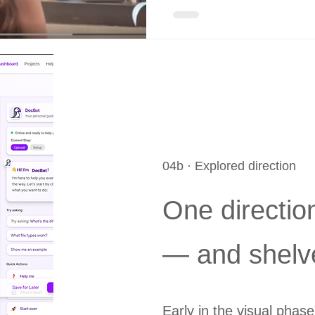
04b · Explored direction
One directio
— and shelv
Early in the visual phas