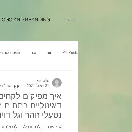
LOGO AND BRANDING
more
All Posts
ui
ux
חווית משתמ
מטריאל דיזיין פלטת צבעים
פלאט דיז
znetalie
31 באוג׳ 2021
זמן קריאה 1 דקות
איך מפיקים לקחים
איך להעלות מכירות באמצעות מיתוג נכו
דיגיטליים בתחום ה
נטעלי זוהר וגל דוי
בסטארקי
ניהול מוצר