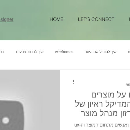
HOME
LET'S CONNECT
signer
ש
איך להוביל את היוזר
wireframes
איך לבחור צבעים
צבע
יין
צבעים
בחירת פלטת צבעים colors.co
משמעות ותחושות של
 על מוצרים
איך להעלות מכירות באתר
יצירת פוסט באינסטגרם עם קנבה
דשב
מדיקל ראיון של
דזון מנהל מוצר
אני שמחה לתרום לקהילה ולראיין אנשים מתחום המוצר וה-ux