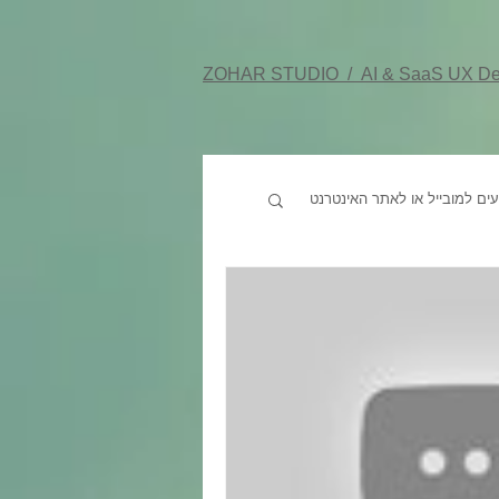
ZOHAR STUDIO /
AI & SaaS UX De
ים למובייל או לאתר האינטרנט
 כל צבע
מיתוג
ורד
לפשט דשבורד