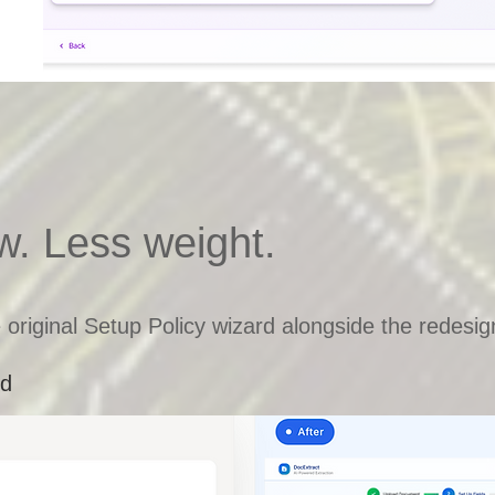
. Less weight.
 original Setup Policy wizard alongside the redesi
rd