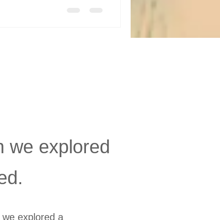
n we explored
ed.
e we explored a