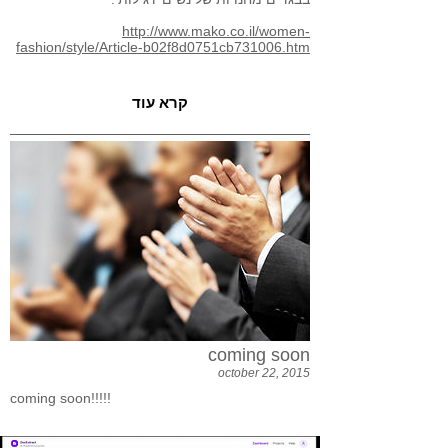
http://www.mako.co.il/women-
fashion/style/Article-b02f8d0751cb731006.htm
קרא עוד
coming soon
october 22, 2015
coming soon!!!!!