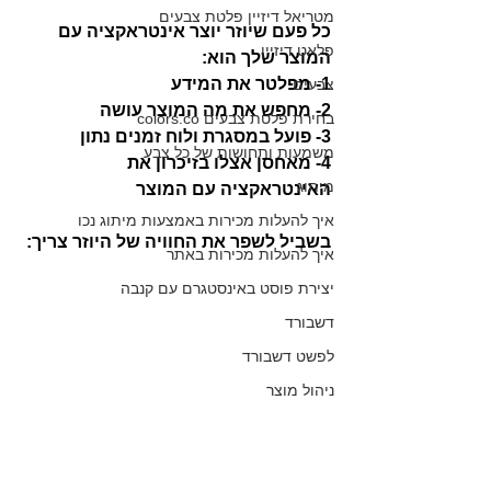
מטריאל דיזיין פלטת צבעים
כל פעם שיוזר יוצר אינטראקציה עם 
פלאט דיזיין
המוצר שלך הוא:
1- מפלטר את המידע
צבעים
2- מחפש את מה המוצר עושה
בחירת פלטת צבעים colors.co
3- פועל במסגרת ולוח זמנים נתון
משמעות ותחושות של כל צבע
4- מאחסן אצלו בזיכרון את 
מיתוג
האינטראקציה עם המוצר
איך להעלות מכירות באמצעות מיתוג נכו
בשביל לשפר את החוויה של היוזר צריך:
איך להעלות מכירות באתר
יצירת פוסט באינסטגרם עם קנבה
דשבורד
לפשט דשבורד
ניהול מוצר