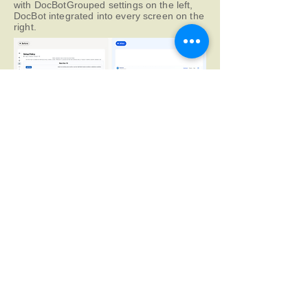
with DocBotGrouped settings on the left,
DocBot integrated into every screen on the
right.
06 · Solution
A guided system that
explains itself.
We rebuilt the setup around a
conversational structure: ask,
confirm, generate.